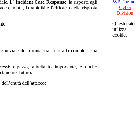
WP Engine
|
dale. L’
Incident Case Response
, la risposta agli
Cyber
o, infatti, la rapidità e l’efficacia della risposta
Division
Questo sito
nte.
utilizza
cookie.
ne iniziale della minaccia, fino alla completa sua
essivo passo, altrettanto importante, è quello
petano nel futuro.
dell’entità dell’attacco: