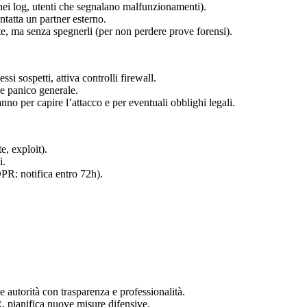
nei log, utenti che segnalano malfunzionamenti).
tatta un partner esterno.
te, ma senza spegnerli (per non perdere prove forensi).
si sospetti, attiva controlli firewall.
re panico generale.
no per capire l’attacco e per eventuali obblighi legali.
e, exploit).
i.
PR: notifica entro 72h).
r e autorità con trasparenza e professionalità.
R, pianifica nuove misure difensive.