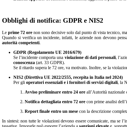
Obblighi di notifica: GDPR e NIS2
Le
prime 72 ore
non sono decisive solo dal punto di vista tecnico, 
Quando si verifica un incidente, infatti, le aziende non devono pensar
autorità competenti
.
GDPR (Regolamento UE 2016/679)
Se l’incidente comporta una
violazione di dati personali
, l’az
conoscenza
(art. 33 GDPR).
Se il ritardo supera le 72 ore, va motivato. Inoltre, se la violazio
NIS2 (Direttiva UE 2022/2555, recepita in Italia nel 2024)
Per gli
operatori essenziali e i fornitori di servizi digitali
, la 
Avviso preliminare entro 24 ore
all’Autorità nazionale 
Notifica dettagliata entro 72 ore
con prime analisi dell’
Report finale entro un mese
con la descrizione completa 
In sintesi: non tutte le violazioni devono essere comunicate, ma se l’
tassative. Ignorarle può esporre l’azienda a
sanzioni elevate
e, sopratt