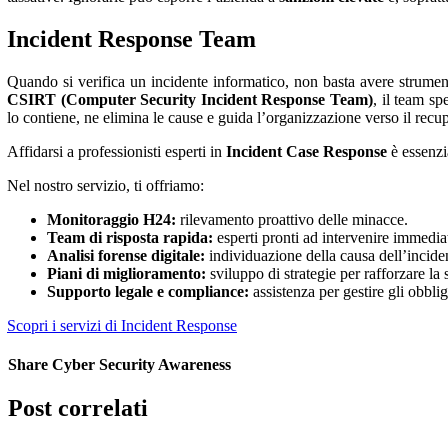
Incident Response Team
Quando si verifica un incidente informatico, non basta avere strumen
CSIRT (Computer Security Incident Response Team)
, il team sp
lo contiene, ne elimina le cause e guida l’organizzazione verso il rec
Affidarsi a professionisti esperti in
Incident Case Response
è essenzia
Nel nostro servizio, ti offriamo:
Monitoraggio H24:
rilevamento proattivo delle minacce.
Team di risposta rapida:
esperti pronti ad intervenire immedi
Analisi forense digitale:
individuazione della causa dell’incide
Piani di miglioramento:
sviluppo di strategie per rafforzare la
Supporto legale e compliance:
assistenza per gestire gli obbli
Scopri i servizi di Incident Response
Share Cyber Security Awareness
Twitter
LinkedIn
Reddit
Email
Post correlati