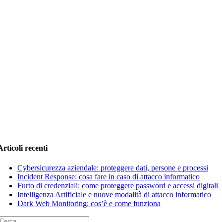
Articoli recenti
Cybersicurezza aziendale: proteggere dati, persone e processi
Incident Response: cosa fare in caso di attacco informatico
Furto di credenziali: come proteggere password e accessi digitali
Intelligenza Artificiale e nuove modalità di attacco informatico
Dark Web Monitoring: cos’è e come funziona
Cerca