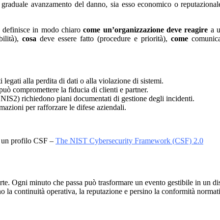
 graduale avanzamento del danno, sia esso economico o reputazionale.
 definisce in modo chiaro
come un’organizzazione deve reagire
a u
ilità),
cosa
deve essere fatto (procedure e priorità),
come
comunicare
ti legati alla perdita di dati o alla violazione di sistemi.
può compromettere la fiducia di clienti e partner.
S2) richiedono piani documentati di gestione degli incidenti.
mazioni per rafforzare le difese aziendali.
e un profilo CSF –
The NIST Cybersecurity Framework (CSF) 2.0
te. Ogni minuto che passa può trasformare un evento gestibile in un dis
ano la continuità operativa, la reputazione e persino la conformità normat