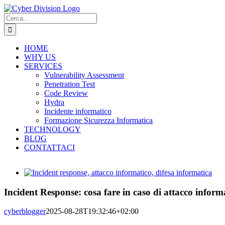
Salta
al
Cerca
contenuto
per:
HOME
WHY US
SERVICES
Vulnerability Assessment
Penetration Test
Code Review
Hydra
Incidente informatico
Formazione Sicurezza Informatica
TECHNOLOGY
BLOG
CONTATTACI
Ingrandisci
immagine
Incident Response: cosa fare in caso di attacco inform
cyberblogger
2025-08-28T19:32:46+02:00