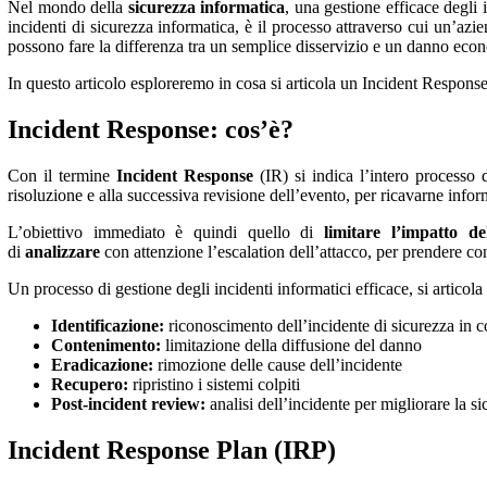
Nel mondo della
sicurezza informatica
, una gestione efficace degli
incidenti di sicurezza informatica, è il processo attraverso cui un’azien
possono fare la differenza tra un semplice disservizio e un danno econ
In questo articolo esploreremo in cosa si articola un Incident Respons
Incident Response: cos’è?
Con il termine
Incident Response
(IR) si indica l’intero processo d
risoluzione e alla successiva revisione dell’evento, per ricavarne info
L’obiettivo immediato è quindi quello di
limitare l’impatto del
di
analizzare
con attenzione l’escalation dell’attacco, per prendere c
Un processo di gestione degli incidenti informatici efficace, si articola
Identificazione:
riconoscimento dell’incidente di sicurezza in c
Contenimento:
limitazione della diffusione del danno
Eradicazione:
rimozione delle cause dell’incidente
Recupero:
ripristino i sistemi colpiti
Post-incident review:
analisi dell’incidente per migliorare la s
Incident Response Plan (IRP)