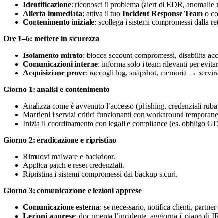
Identificazione
: riconosci il problema (alert di EDR, anomalie 
Allerta immediata
: attiva il tuo
Incident Response Team
o con
Contenimento iniziale
: scollega i sistemi compromessi dalla re
Ore 1–6: mettere in sicurezza
Isolamento mirato
: blocca account compromessi, disabilita acces
Comunicazioni interne
: informa solo i team rilevanti per evita
Acquisizione prove
: raccogli log, snapshot, memoria → serviran
Giorno 1: analisi e contenimento
Analizza come è avvenuto l’accesso (phishing, credenziali rubat
Mantieni i servizi critici funzionanti con workaround temporane
Inizia il coordinamento con legali e compliance (es. obbligo GD
Giorno 2: eradicazione e ripristino
Rimuovi malware e backdoor.
Applica patch e reset credenziali.
Ripristina i sistemi compromessi dai backup sicuri.
Giorno 3: comunicazione e lezioni apprese
Comunicazione esterna
: se necessario, notifica clienti, partne
Lezioni apprese
: documenta l’incidente, aggiorna il piano di I