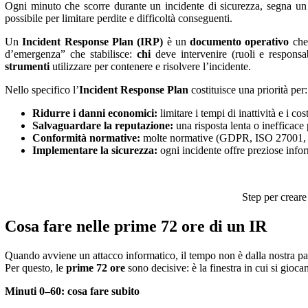
Ogni minuto che scorre durante un incidente di sicurezza, segna un
possibile per limitare perdite e difficoltà conseguenti.
Un
Incident Response Plan (IRP)
è un
documento operativo
che
d’emergenza” che stabilisce:
chi
deve intervenire (ruoli e responsab
strumenti
utilizzare per contenere e risolvere l’incidente.
Nello specifico l’
Incident Response
Plan
costituisce una priorità per:
Ridurre i danni economici:
limitare i tempi di inattività e i cos
Salvaguardare la reputazione:
una risposta lenta o inefficace 
Conformità normative:
molte normative (GDPR, ISO 27001, NI
Implementare la sicurezza:
ogni incidente offre preziose infor
Step per crear
Cosa fare nelle prime 72 ore di un IR
Quando avviene un attacco informatico, il tempo non è dalla nostra par
Per questo, le
prime 72 ore
sono decisive: è la finestra in cui si gioc
Minuti 0–60: cosa fare subito