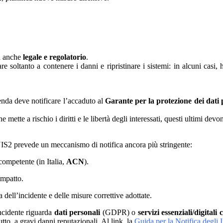
ma anche
legale e regolatorio
.
e soltanto a contenere i danni e ripristinare i sistemi: in alcuni casi
ienda deve notificare l’accaduto al
Garante per la protezione dei dati 
ne mette a rischio i diritti e le libertà degli interessati, questi ultimi de
NIS2 prevede un meccanismo di notifica ancora più stringente:
competente (in Italia,
ACN
).
impatto.
dell’incidente e delle misure correttive adottate.
incidente riguarda
dati personali
(GDPR) o
servizi essenziali/digitali c
utto, a gravi danni reputazionali. Al link, la
Guida per la Notifica degli 