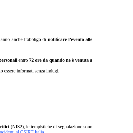
, hanno anche l’obbligo di
notificare l’evento alle
personali
entro
72 ore da quando ne è venuta a
vono essere informati senza indugi.
ritici
(NIS2), le tempistiche di segnalazione sono
Incidenti al CSIRT Italia
.