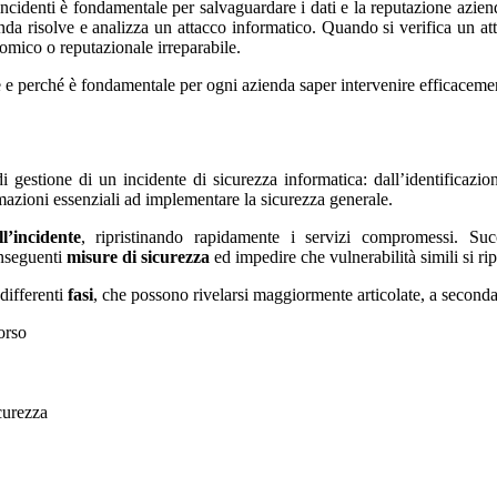
 incidenti è fondamentale per salvaguardare i dati e la reputazione azien
da risolve e analizza un attacco informatico. Quando si verifica un attacc
omico o reputazionale irreparabile.
e e perché è fondamentale per ogni azienda saper intervenire efficaceme
i gestione di un incidente di sicurezza informatica: dall’identificazio
rmazioni essenziali ad implementare la sicurezza generale.
l’incidente
, ripristinando rapidamente i servizi compromessi. Succ
onseguenti
misure di sicurezza
ed impedire che vulnerabilità simili si ri
 differenti
fasi
, che possono rivelarsi maggiormente articolate, a seconda 
orso
icurezza